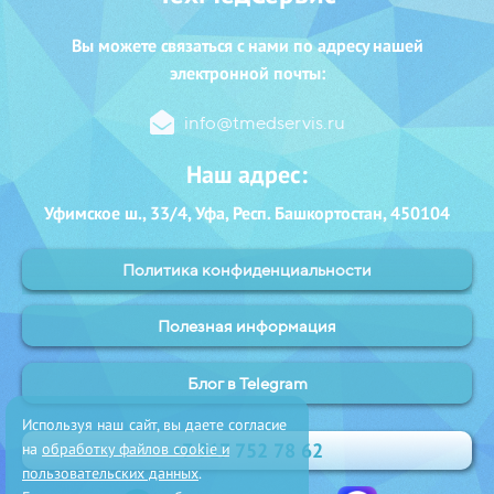
Вы можете с
вязаться с нами
по адресу нашей
электронной почты:
info@tmedservis.ru
Наш адрес:
Уфимское ш., 33/4, Уфа, Респ. Башкортостан, 450104
Политика конфиденциальности
Полезная информация
Блог в Telegram
Используя наш сайт, вы даете согласие
+7 917 752 78 62
на
обработку файлов cookie и
пользовательских данных
.