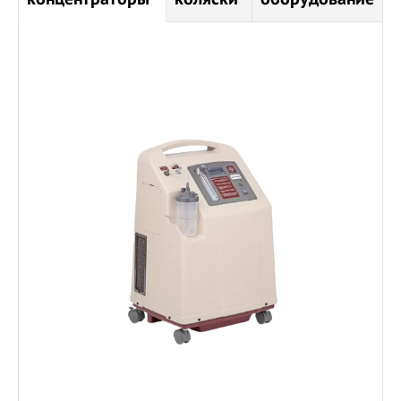
K
Матрас противопролежневый