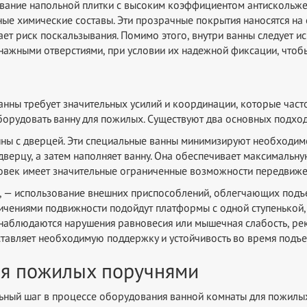
ание напольной плитки с высоким коэффициентом антискольжен
ые химические составы. Эти прозрачные покрытия наносятся на
т риск поскальзывания. Помимо этого, внутри ванны следует и
енажными отверстиями, при условии их надежной фиксации, чтобы
ны требует значительных усилий и координации, которые часто 
оборудовать ванну для пожилых. Существуют два основных подхо
нны с дверцей. Эти специальные ванны минимизируют необходим
дверцу, а затем наполняет ванну. Она обеспечивает максимальну
овек имеет значительные ограниченные возможности передвиже
, — использование внешних приспособлений, облегчающих подъе
ичениями подвижности подойдут платформы с одной ступенькой
да наблюдаются нарушения равновесия или мышечная слабость, ре
тавляет необходимую поддержку и устойчивость во время подъем
ля пожилых поручнями
льный шаг в процессе оборудования ванной комнаты для пожил