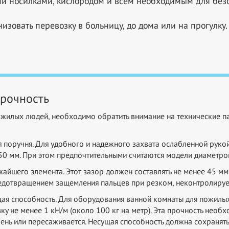
и носилками, кислородом и всем необходимым для без
изовать перевозку в больницу, до дома или на прогулку.
прочность
пожилых людей, необходимо обратить внимание на технические п
 поручня. Для удобного и надежного захвата ослабленной рукой
 50 мм. При этом предпочтительными считаются модели диаметр
жайшего элемента. Этот зазор должен составлять не менее 45 м
предотвращением защемления пальцев при резком, неконтролиру
я способность. Для оборудования ванной комнаты для пожилых 
у не менее 1 кН/м (около 100 кг на метр). Эта прочность необх
ень или пересаживается. Несущая способность должна сохранят