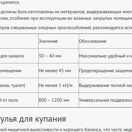
крепится.
и должны быть изготовлены из материалов, выдерживающих мно
озии, особенно при эксплуатации во влажных закрытых помещен
тров специальных опорных приспособлений, рекомендуется исп
Значение
Обоснование
для захвата
30 – 40 мм
Максимально удобный и 
помещении
Не менее 45 мм
Предотвращение защемле
нна, туалет)
Не менее 1 кН/м
Выдерживание полной мас
 от пола
800 – 1200 мм
Универсальная поддержка
улья для купания
ной мышечной выносливости и хорошего баланса, что часто недо