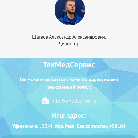
Шагаев Александр Александрович,
Директор
ТехМедСервис
Вы можете с
вязаться с нами
по адресу нашей
электронной почты:
info@tmedservis.ru
Наш адрес:
Уфимское ш., 33/4, Уфа, Респ. Башкортостан, 450104