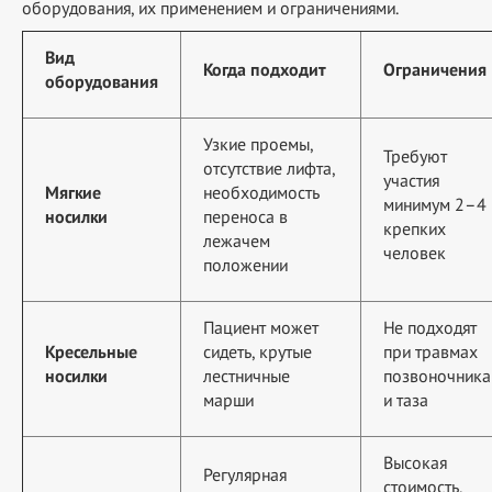
оборудования, их применением и ограничениями.
Вид
Когда подходит
Ограничения
оборудования
Узкие проемы,
Требуют
отсутствие лифта,
участия
Мягкие
необходимость
минимум 2–4
носилки
переноса в
крепких
лежачем
человек
положении
Пациент может
Не подходят
Кресельные
сидеть, крутые
при травмах
носилки
лестничные
позвоночника
марши
и таза
Высокая
Регулярная
стоимость,