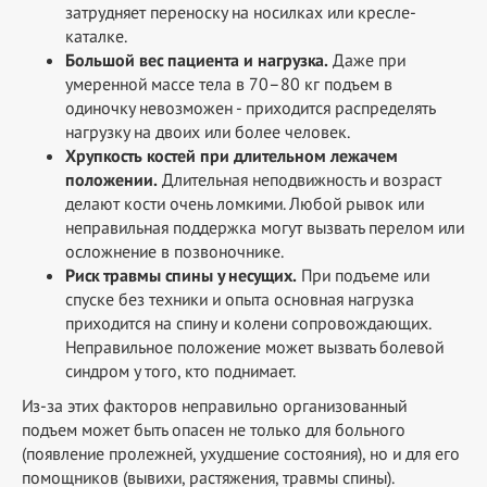
затрудняет переноску на носилках или кресле-
каталке.
Большой вес пациента и нагрузка.
Даже при
умеренной массе тела в 70–80 кг подъем в
одиночку невозможен - приходится распределять
нагрузку на двоих или более человек.
Хрупкость костей при длительном лежачем
положении.
Длительная неподвижность и возраст
делают кости очень ломкими. Любой рывок или
неправильная поддержка могут вызвать перелом или
осложнение в позвоночнике.
Риск травмы спины у несущих.
При подъеме или
спуске без техники и опыта основная нагрузка
приходится на спину и колени сопровождающих.
Неправильное положение может вызвать болевой
синдром у того, кто поднимает.
Из-за этих факторов неправильно организованный
подъем может быть опасен не только для больного
(появление пролежней, ухудшение состояния), но и для его
помощников (вывихи, растяжения, травмы спины).