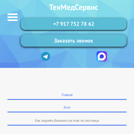
ТехМедСервис
+7 917 752 78 62
Заказать звонок
Главная
Блог
Как поднять больного на этаж по лестнице